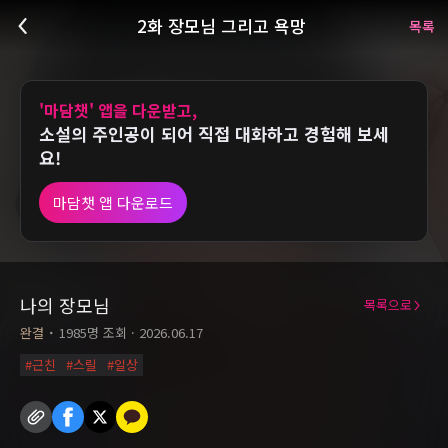
2화 장모님 그리고 욕망
목록
'마담챗' 앱을 다운받고,
소설의 주인공이 되어 직접 대화하고 경험해 보세
요!
마담챗 앱 다운로드
나의 장모님
목록으로
완결
˙
1985
명 조회 ·
2026.06.17
#
근친
#
스릴
#
일상