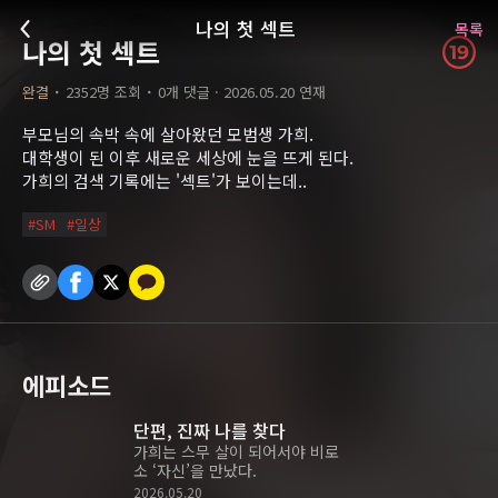
나의 첫 섹트
목록
나의 첫 섹트
완결
˙
2352
명 조회 ˙
0
개 댓글 ·
2026.05.20
연재
부모님의 속박 속에 살아왔던 모범생 가희.
대학생이 된 이후 새로운 세상에 눈을 뜨게 된다.
가희의 검색 기록에는 '섹트'가 보이는데..
#
SM
#
일상
에피소드
단편, 진짜 나를 찾다
가희는 스무 살이 되어서야 비로
소 ‘자신’을 만났다.
2026.05.20