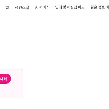
썰
성인소설
AI 서비스
연애 및 채팅앱 비교
결혼 정보 
로
 대화